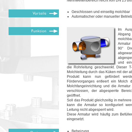
Nennweitenbereich reicht von DN 25 bi
Geschlossen und einseitig molchbar
Automatischer oder manueller Betrie
Im Aus
Abgang
molchbar
Armatur 
90° Dr
abgewan
abgespe
und ein
die Rohrleitung geschwenkt. Dieser T
Molchleitung durch das Küken mit der 
Produkt kann nun gefördert wer
Fördervorganges entleert ein Molch d
Molchfangeinrichtung und die Armatur
verschlossen, der abgesperrte Berei
geöffnet.
Soll das Produkt gleichzeitig in mehrer
kann die Armatur so konfiguriert wer
Leitung nicht abgesperrt wird.
Diese Armatur wird häufig zum Befüll
eingesetzt.
Beheizung