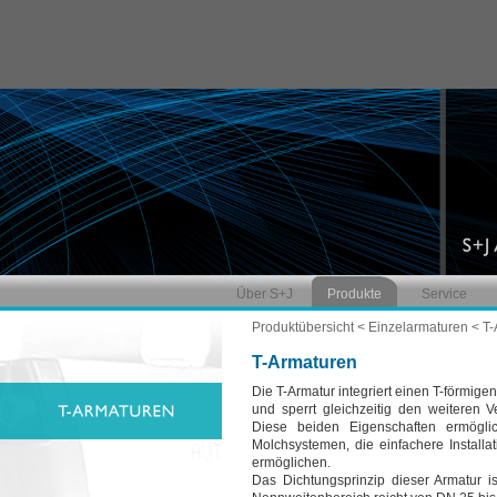
Über S+J
Produkte
Service
Produktübersicht
<
Einzelarmaturen
< T-
T-Armaturen
Die T-Armatur integriert einen T-förmige
und sperrt gleichzeitig den weiteren V
Diese beiden Eigenschaften ermögl
Molchsystemen, die einfachere Installa
ermöglichen.
Das Dichtungsprinzip dieser Armatur is